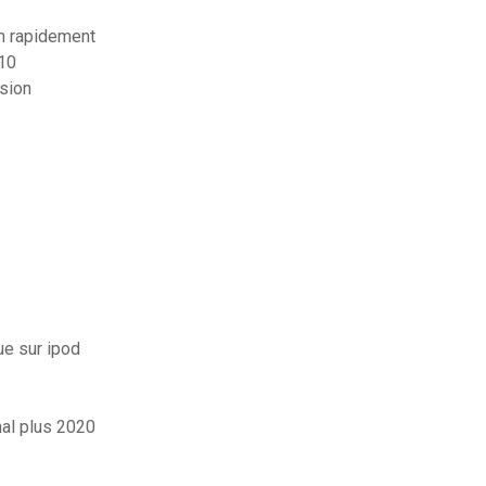
m rapidement
 10
rsion
ue sur ipod
nal plus 2020