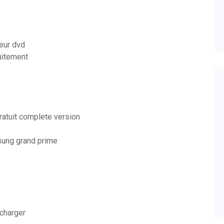
teur dvd
uitement
ratuit complete version
sung grand prime
écharger